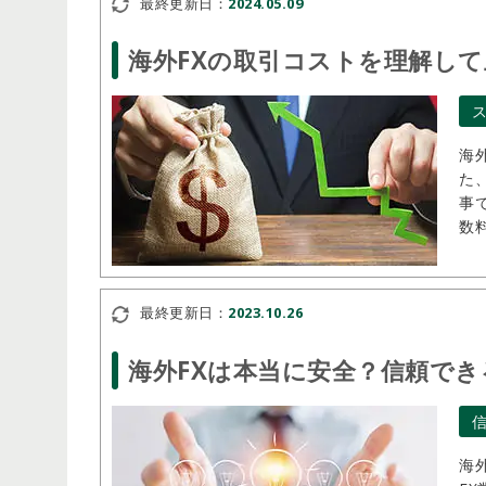
最終更新日：
2024.05.09
海外FXの取引コストを理解し
海
た
事
数
え
最終更新日：
2023.10.26
海外FXは本当に安全？信頼でき
海