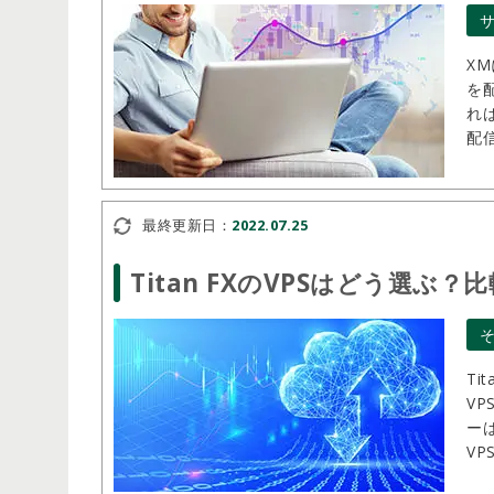
X
を
れ
配
ミ
最終更新日：
2022.07.25
Titan FXのVPSはどう選ぶ
Ti
VP
ー
V