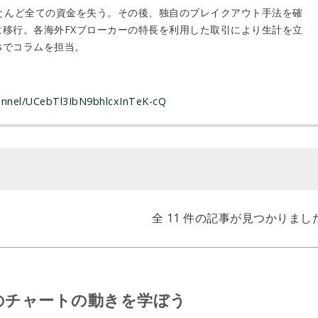
ほとんど全ての資金を失う。その後、独自のブレイクアウト手法を確
に移行。各海外FXブローカーの特長を利用した取引により生計を立
usでコラムを担当。
annel/UCebTl3IbN9bhlcxInTeK-cQ
全 11 件の記事が見つかりまし
のチャートの動きを学ぼう