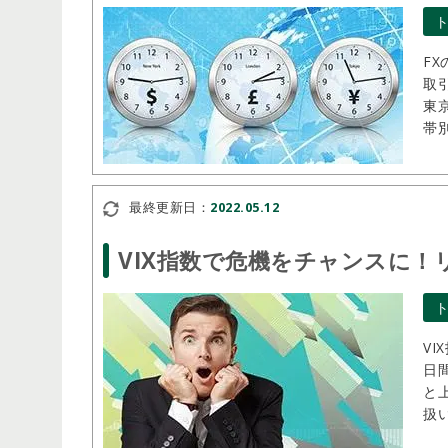
F
取
東
帯
最終更新日：
2022.05.12
VIX指数で危機をチャンスに
V
日
と
扱