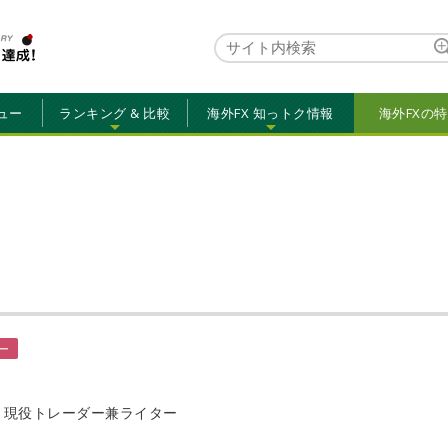
ュー
ランキング & 比較
海外FX 知っトク情報
海外FXの
ー
ー
、現役トレーダー兼ライター