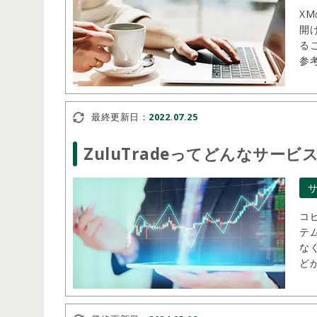
X
開
る
参
ー
最終更新日：
2022.07.25
ZuluTradeってどんなサ
コ
テ
な
ど