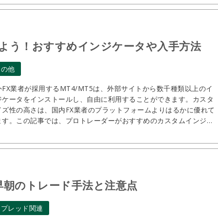
開催期間：2026.8.7～2026.8.28
Vantage Trading 月次トレードコンテスト
「Vantage Cup SEASON#02」
よう！おすすめインジケータや入手方法
その他
外FX業者が採用するMT4/MT5は、外部サイトから数千種類以上のイ
ジケータをインストールし、自由に利用することができます。カスタ
イズ性の高さは、国内FX業者のプラットフォームよりはるかに優れて
ます。この記事では、プロトレーダーがおすすめのカスタムインジケ
タを紹介します。
早朝のトレード手法と注意点
スプレッド関連