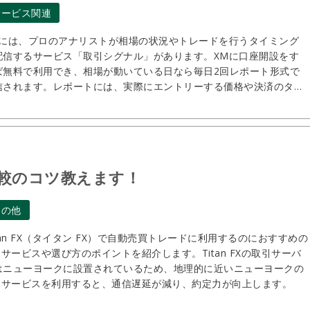
サービス関連
Mには、プロのアナリストが相場の状況やトレードを行うタイミング
配信するサービス「取引シグナル」があります。XMに口座開設をす
ば無料で利用でき、相場が動いている日なら毎日2回レポート形式で
信されます。レポートには、実際にエントリーする価格や決済のタイ
ングなどが含まれます。
？比較のコツ教えます！
その他
tan FX（タイタン FX）で自動売買トレードに利用するのにおすすめの
Sサービスや選び方のポイントを紹介します。Titan FXの取引サーバ
はニューヨークに設置されているため、地理的に近いニューヨークの
PSサービスを利用すると、通信遅延が減り、約定力が向上します。