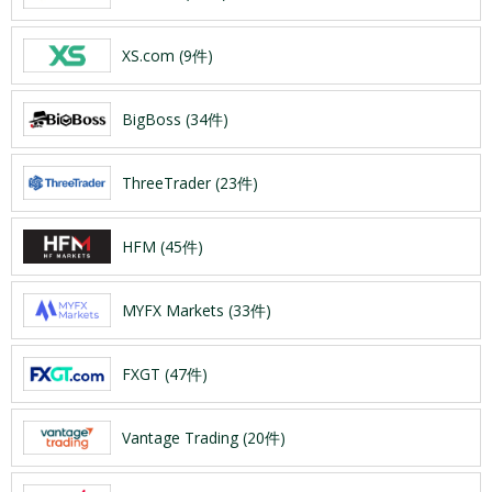
XS.com (9件)
BigBoss (34件)
ThreeTrader (23件)
HFM (45件)
MYFX Markets (33件)
FXGT (47件)
Vantage Trading (20件)