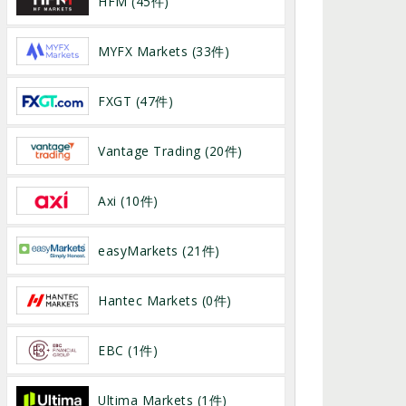
HFM (45件)
MYFX Markets (33件)
FXGT (47件)
Vantage Trading (20件)
Axi (10件)
easyMarkets (21件)
Hantec Markets (0件)
EBC (1件)
Ultima Markets (1件)