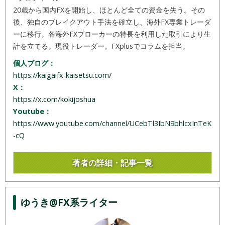
20歳から国内FXを開始し、ほとんど全ての資金を失う。その
後、独自のブレイクアウト手法を確立し、海外FX専業トレーダ
ーに移行。各海外FXブローカーの特長を利用した取引により生
計を立てる。現役トレーダー。FXplusでコラムを担当。
個人ブログ：
https://kaigaifx-kaisetsu.com/
X：
https://x.com/kokijoshua
Youtube：
https://www.youtube.com/channel/UCebTl3IbN9bhlcxInTeK
-cQ
著者の詳細・記事一覧
ゆうき@FX系ライター