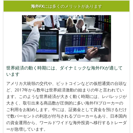
海外FX
には多くのメリットがあります
世界経済の動く時期には、ダイナミックな海外FXが適して
います
アメリカ大統領の交代や、ビットコインなどの仮想通貨の台頭な
ど、2017年から数年は世界経済激動の始まりの年と言われてい
ます。このような世界経済が大きく動く時期には、レバレッジが
大きく、取引出来る商品数が圧倒的に多い海外FXブローカーの
ご利用をお勧めします。中には、証拠金として資金を預けるだけ
で数パーセントの利息が付与されるブローカーもあり、日本国内
の資金運用から、ワールドワイドな海外投資へ移行するトレーダ
ーが急増しています。