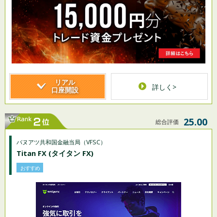
リアル
詳しく>
口座開設
25.00
総合評価
バヌアツ共和国金融当局（VFSC）
Titan FX (タイタン FX)
おすすめ