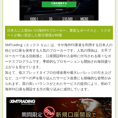
日本人に人気No.1の海外FXブローカー。豊富なボーナスと、リクオ
ートが無い安定した取引環境が特徴
XMTrading（エックス エム）は、今や海外FX業者を利用する日本人の
殆どが口座を保有する人気のブローカーです。人気の理由は、大手ブ
ローカーである信頼感と、口座開設時や入金時に付与される様々なボ
ーナスプログラムです。季節的なプロモーションも開始され毎回盛り
上がりを見せています。
加えて、低スプレッドタイプの仕様改善や最大レバレッジの引き上げ
など、ユーザーの声を取り込んだサービス改善にも積極的な姿勢がみ
られます。質の良いバランスがとれたサービスの提供により、初めて
海外FX口座を開設する方の取り込みに成功しています。