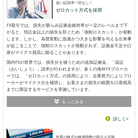
追い証請求一切なし！
ゼロカット方式を採用
FX取引では、損失が膨らみ証拠金維持率が一定のレベルまで下
がると、預託金以上の損失を防ぐため「強制ロスカット」が発動
します。しかし、為替変動に急激かつ大きな影響を与える出来事
が起こることで、強制ロスカットが発動されず、証拠金不足や口
座がマイナス残高に陥ることがあります。
国内FXの世界では、損失分を補うための追加証拠金、「追証
（おいしょう）」請求が行われますが、多くの海外FXブローカ
ーでは、「ゼロカット方式」の採用により、企業努力によりブロ
ーカーがマイナス分を補填し、お客さまの損失の範囲を口座残高
までに限定するサービスを実施しています。
もっとみる
詳しく>
世界の株式や株価指数の取引も可能