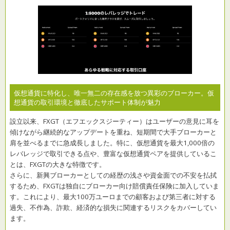
仮想通貨に特化し、唯一無二の存在感を放つ異彩のブローカー。仮
想通貨の取引環境と徹底したサポート体制が魅力
設立以来、FXGT（エフエックスジーティー）はユーザーの意見に耳を
傾けながら継続的なアップデートを重ね、短期間で大手ブローカーと
肩を並べるまでに急成長しました。特に、仮想通貨を最大1,000倍の
レバレッジで取引できる点や、豊富な仮想通貨ペアを提供しているこ
とは、FXGTの大きな特徴です。
さらに、新興ブローカーとしての経歴の浅さや資金面での不安を払拭
するため、FXGTは独自にブローカー向け賠償責任保険に加入していま
す。これにより、最大100万ユーロまでの顧客および第三者に対する
過失、不作為、詐欺、経済的な損失に関連するリスクをカバーしてい
ます。