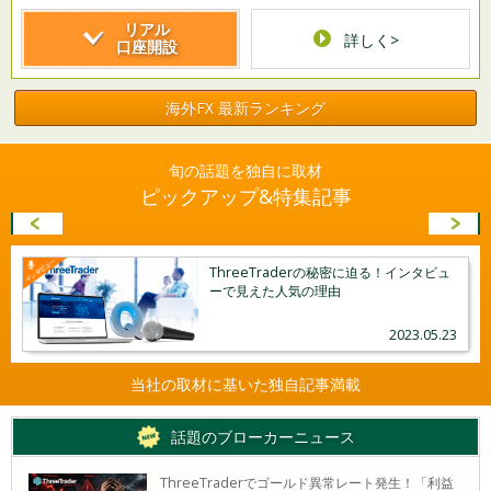
リアル
詳しく>
口座開設
海外FX 最新ランキング
旬の話題を独自に取材
ピックアップ
&特集記事
ThreeTraderの秘密に迫る！インタビュ
ーで見えた人気の理由
2023.05.23
当社の取材に基いた独自記事満載
話題のブローカーニュース
ThreeTraderでゴールド異常レート発生！「利益