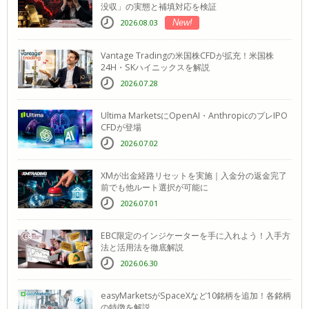
没収」の実態と補填対応を検証
2026.08.03
New!
Vantage Tradingの米国株CFDが拡充！米国株
24H・SKハイニックスを解説
2026.07.28
Ultima MarketsにOpenAI・AnthropicのプレIPO
CFDが登場
2026.07.02
XMが出金経路リセットを実施｜入金分の返金完了
前でも他ルート選択が可能に
2026.07.01
EBC限定のインジケーターを手に入れよう！入手方
法と活用法を徹底解説
2026.06.30
easyMarketsがSpaceXなど10銘柄を追加！各銘柄
の特徴を解説