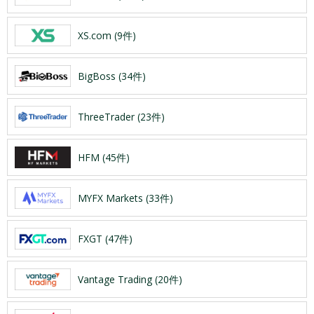
XS.com (9件)
BigBoss (34件)
ThreeTrader (23件)
HFM (45件)
MYFX Markets (33件)
FXGT (47件)
Vantage Trading (20件)