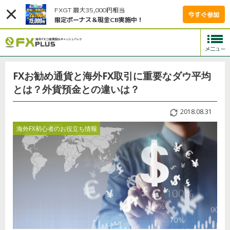
FXGT 最大35,000円相当
今すぐ参加
限定ボーナス＆現金CB実施中！
FXお勧め通貨と海外FX取引に重要なダウ平均
とは？外貨預金との違いは？
2018.08.31
海外FX初心者のお役立ち情報