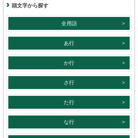
頭文字から探す
全用語
あ行
か行
さ行
た行
な行