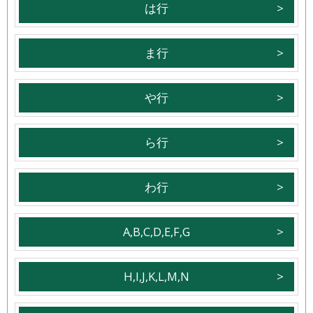
は行
ま行
や行
ら行
わ行
A,B,C,D,E,F,G
H,I,J,K,L,M,N