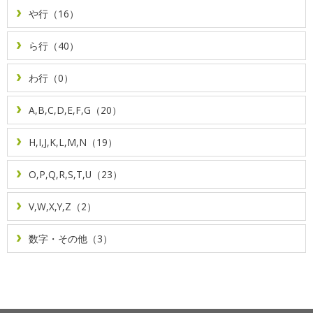
や行（16）
ら行（40）
わ行（0）
A,B,C,D,E,F,G（20）
H,I,J,K,L,M,N（19）
O,P,Q,R,S,T,U（23）
V,W,X,Y,Z（2）
数字・その他（3）