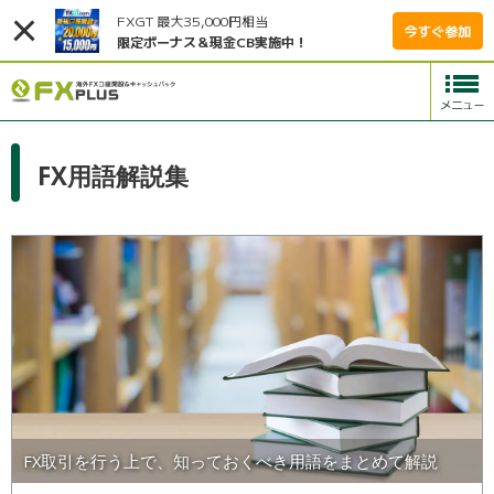
FXGT 最大35,000円相当
今すぐ参加
限定ボーナス＆現金CB実施中！
FX用語解説集
FX取引を行う上で、知っておくべき用語をまとめて解説