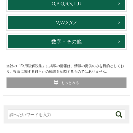
O,P,Q,R,S,T,U
V,W,X,Y,Z
数字・その他
当社の「FX用語解説集」に掲載の情報は、情報の提供のみを目的としてお
り、投資に関する何らかの勧誘を意図するものではありません。
もっとみる