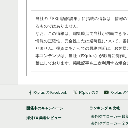
当社の「FX用語解説集」に掲載の情報は、情報
るものではありません。
なお、この情報は、編集時点で当社が信頼できる
情報の正確性、完全性または適時性について、当
りません。投資にあたっての最終判断は、お客様
本コンテンツは、当社（FXplus）が独自に制
禁止しております。掲載記事を二次利用する場合
FXplus の Facebook
FXplus の X
FXplus 
開催中のキャンペーン
ランキング & 比較
海外FXブローカー 最
海外FX 業者レビュー
海外FXブローカー 全