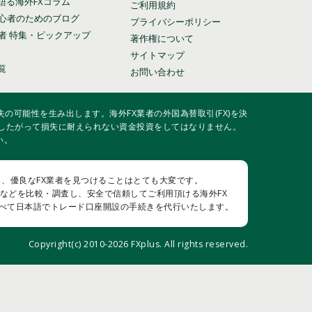
語る海外FXコラム
ご利用規約
初心者のためのブログ
プライバシーポリシー
業者 特集・ピックアップ
著作権について
サイトマップ
覧
お問い合わせ
の可能性を生み出します。海外FX業者の外国為替取引(FX)を決
したがって損失に耐えられない資金投資をしてはなりません。
い。
し、優良なFX業者を見つけることはとても大変です。
用性などを比較・調査し、安全で信頼してご利用頂ける海外FX
すべて日本語でトレード口座開設の手続きを代行いたします。
Copyright(c) 2010-
2026 FXplus. All rights reserved.