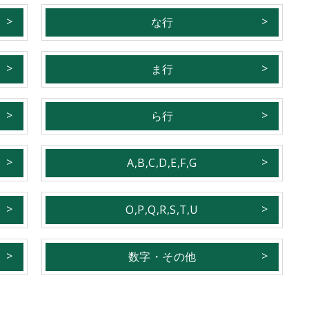
な行
ま行
ら行
A,B,C,D,E,F,G
O,P,Q,R,S,T,U
数字・その他