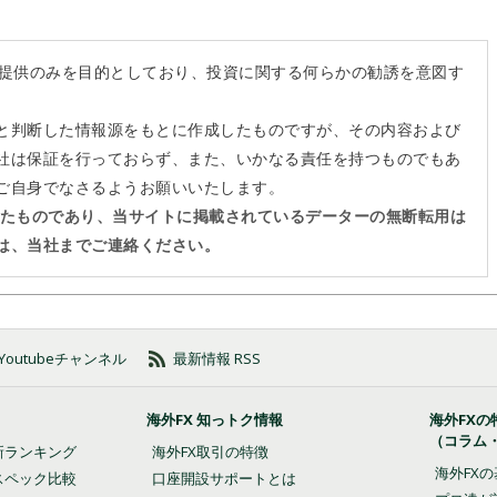
の提供のみを目的としており、投資に関する何らかの勧誘を意図す
と判断した情報源をもとに作成したものですが、その内容および
社は保証を行っておらず、また、いかなる責任を持つものでもあ
ご自身でなさるようお願いいたします。
作したものであり、当サイトに掲載されているデーターの無断転用は
は、当社までご連絡ください。
の Youtubeチャンネル
最新情報 RSS
海外FX 知っトク情報
海外FXの
（コラム
新ランキング
海外FX取引の特徴
海外FX
スペック比較
口座開設サポートとは