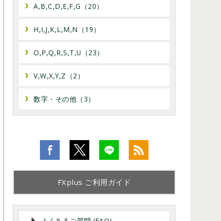
A,B,C,D,E,F,G（20）
H,I,J,K,L,M,N（19）
O,P,Q,R,S,T,U（23）
V,W,X,Y,Z（2）
数字・その他（3）
FXplus ご利用ガイド
よくあるご質問 (FAQ)