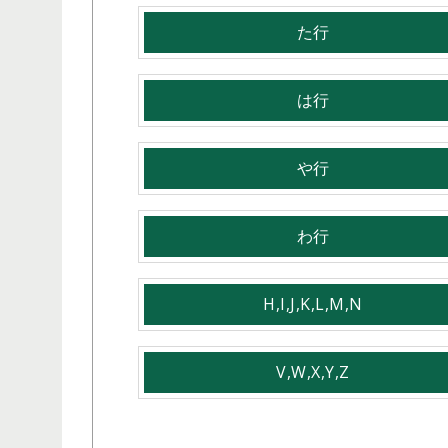
た行
は行
や行
わ行
H,I,J,K,L,M,N
V,W,X,Y,Z