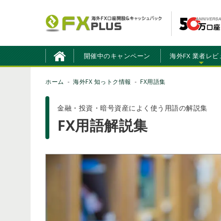
開催中のキャンペーン
海外FX 業者レビ
ホーム
海外FX 知っトク情報
FX用語集
金融・投資・暗号資産によく使う用語の解説集
FX用語解説集