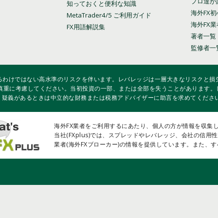
プロ達が
知っておくと便利な知識
海外FX
MetaTrader4/5 ご利用ガイド
海外FX
FX用語解説集
著者一覧
監修者一
いるわけではない高水準のリスクを伴います。レバレッジは一層大きなリスクと損失
慎重に考慮してください。当初投資の一部、または全部を失うことがあります。
し、疑義があるときは中立的な財務または税務アドバイザーに助言を求めてくださ
海外FX業者をご利用するにあたり、個人の方が情報を収集
当社(FXplus)では、スプレッドやレバレッジ、会社の信
業者(海外FXブローカー)の情報を提供しています。また、