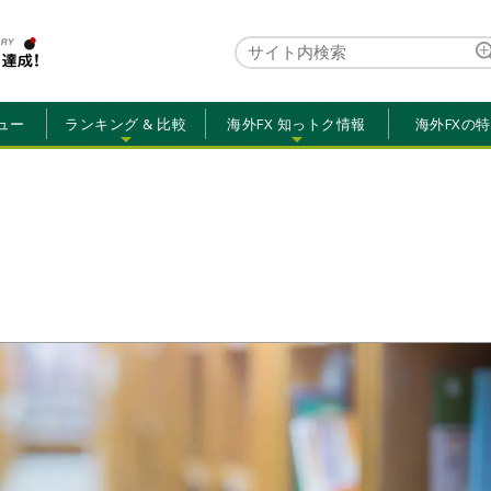
ュー
ランキング & 比較
海外FX 知っトク情報
海外FXの