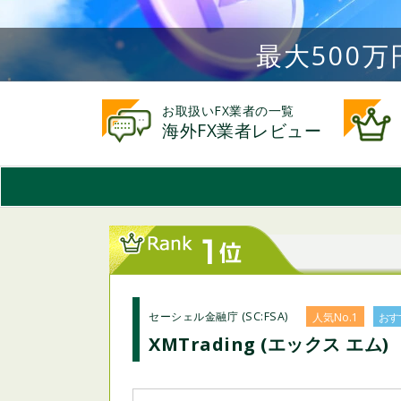
最大500万
お取扱いFX業者の一覧
海外FX業者レビュー
セーシェル金融庁 (SC:FSA)
人気No.1
おす
XMTrading (エックス エム)