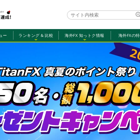
ュー
ランキング & 比較
海外FX 知っトク情報
海外FXの