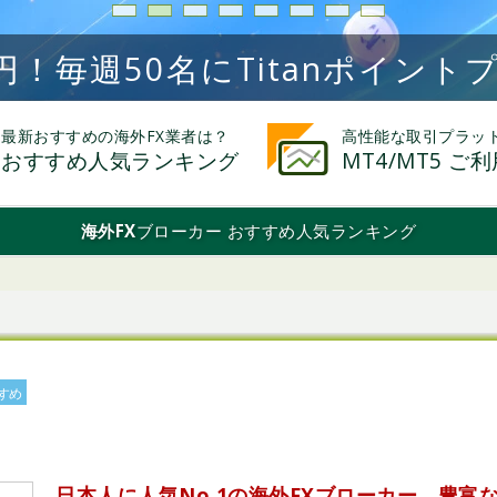
1
2
3
4
5
6
7
8
円！毎週50名にTitanポイン
最新おすすめの海外FX業者は？
高性能な取引プラッ
おすすめ人気ランキング
MT4/MT5 ご
海外FX
ブローカー おすすめ人気ランキング
すめ
日本人に人気No.1の海外FXブローカー。豊