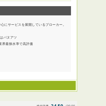
中心にサービスを展開しているブローカー。
スはバヌアツ
業界最狭水準で高評価
24.50
総合評価
/30.00