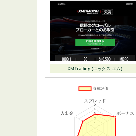
XMTrading (エックス エム)