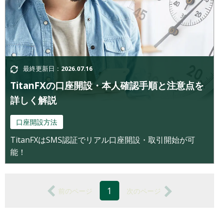
最終更新日：
2026.07.16
TitanFXの口座開設・本人確認手順と注意点を
詳しく解説
口座開設方法
TitanFXはSMS認証でリアル口座開設・取引開始が可
能！
1
前のページ
次のページ