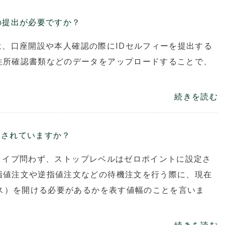
ィーの提出が必要ですか？
）では、口座開設や本人確認の際にIDセルフィーを提出する
住所確認書類などのデータをアップロードすることで、
続きを読む
設定されていますか？
開催期間：2026.8.7～2026.8.28
Vantage Trading 月次トレードコンテスト
「Vantage Cup SEASON#02」
口座タイプ問わず、ストップレベルはゼロポイントに設定さ
指値注文や逆指値注文などの待機注文を行う際に、現在
プス）を開ける必要があるかを表す値幅のことを言いま