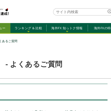
ュー
ランキング & 比較
海外FX 知っトク情報
海外FXの
くあるご質問
X） - よくあるご質問