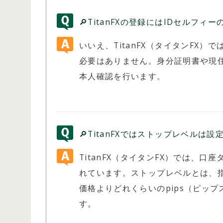
🔎TitanFXの登録にはIDセルフ
いいえ、TitanFX（タイタンFX
必要はありません。身分証明書や現
本人確認を行います。
🔎TitanFXではストップレベルは
開催期間：常時開催
HFM ロイヤルティ・プログラム
TitanFX（タイタンFX）では、
れています。ストップレベルとは、
価格よりどれくらいのpips（ピッ
す。