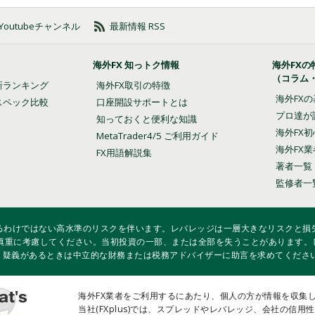
方法
ルする方法
の Youtubeチャンネル
最新情報 RSS
トする方法
海外FX 知っトク情報
海外FXの
（コラム
ップリミット注文の仕方
法
新ランキング
海外FX取引の特徴
海外FX
スペック比較
口座開設サポートとは
プロ達が
法
知っておくと便利な知識
海外FX
MetaTrader4/5 ご利用ガイド
海外FX
FX用語解説集
著者一覧
監修者一
方法
いるわけではない高水準のリスクを伴います。レバレッジは一層大きなリスクと損失
慎重に考慮してください。当初投資の一部、または全部を失うことがあります。
し、疑義があるときは中立的な財務または税務アドバイザーに助言を求めてくださ
定・変更する方法
海外FX業者をご利用するにあたり、個人の方が情報を収集
当社(FXplus)では、スプレッドやレバレッジ、会社の信