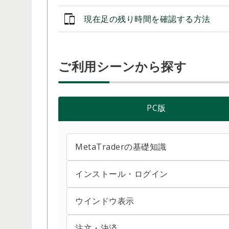
現在足の残り時間を確認する方法
ご利用シーンから探す
PC版
MetaTraderの基礎知識
インストール・ログイン
MT4/MT5からデモ口座を開設する方法
MetaTraderのショートカットキー操作
ウインドウ表示
MetaTraderをアンインストールする方法
MetaTraderの初期画面と見方
ダウンロード・インストールする方法（Mac
注文・決済
EA・インディケータをコンパイルする方法