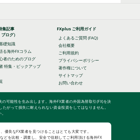
特集記事
FXplus ご利用ガイド
・ブログ）
よくあるご質問 (FAQ)
の基礎知識
会社概要
語る海外FXコラム
ご利用規約
初心者のためのブログ
プライバシーポリシー
業者 特集・ピックアップ
著作権について
サイトマップ
覧
お問い合わせ
の可能性を生み出します。海外FX業者の外国為替取引(FX)を決
したがって損失に耐えられない資金投資をしてはなりません。
い。
し、優良なFX業者を見つけることはとても大変です。
用性などを比較・調査し、安全で信頼してご利用頂ける海外FX