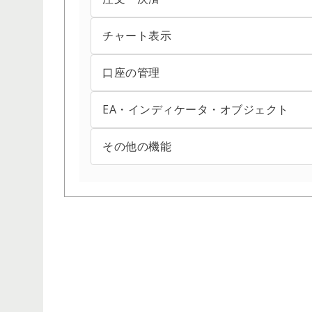
ツールバー内のボタンをカスタマイズする方
ダウンロード・インストールする方法（Windo
ティックチャートを表示・設定する方法
チャート表示
IFO注文（イフダンオーシーオー注文）の仕方
ツールバー内の時間足をカスタマイズする方
ログインできない場合の対処方法
ポップアッププライスを表示・設定する方法
スリッページの許容値を設定する方法
口座の管理
クロスヘアを表示・利用する方法
バージョンを確認する方法
ログイン切り替え方法
気配値表示に表示されている銘柄を変更する
トレーリングストップ注文の仕方
ステップバイステップ機能の利用方法
EA・インディケータ・オブジェクト
エクスポージャーを確認する方法
パスワードの変更方法
ログイン方法
気配値表示の表示項目を変更する方法
ワンクリック成行注文の仕方
チャートが表示されない場合の対処方法
保有ポジション情報を確認する方法
その他の機能
EA・インディケータの設定を変更する方法
フリーズする場合の対処方法
複数のMetaTrader4／MetaTrader5を
画面のレイアウトを変更する方法
ワンクリック指値・逆指値注文の仕方
チャートのプロファイル（組表示）を保存・
取引履歴を確認する方法
EA・インディケータ設定ファイルの作成・読
FXブローカーからのメッセージを確認する方
取引条件を確認する方法
プライスボードを表示する方法
ワンクリック注文を有効にする方法
チャートの右側に余白を設定する方法
取引履歴レポートの見方
アンドリューピッチフォークを表示・設定す
MQL5アカウントと連携させる方法
接続サーバを切り替える方法
気配値表示で銘柄の詳細を表示する方法
両建てポジションを同時決済する方法
チャートの時間足を変更する方法
取引履歴レポートを保存・印刷する方法
インディケータを作成する方法
スマートフォンへのプッシュ通知によるアラ
操作音を変更する方法
予約注文の変更・取消方法
チャートの種類を変更する方法
取引数量と損益の表示単位を変更する方法
エキスパートアドバイザ（EA）のバックテス
ニュースを確認する方法