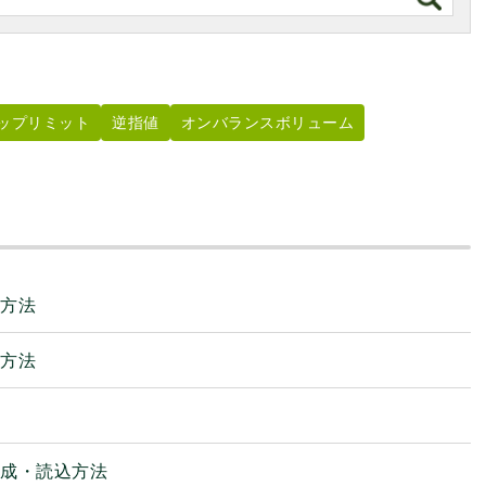
ップリミット
逆指値
オンバランスボリューム
る方法
る方法
作成・読込方法