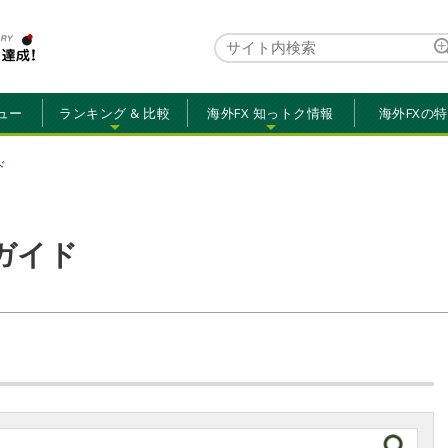
ュー
ランキング & 比較
海外FX 知っトク情報
海外FXの
ド
用ガイド