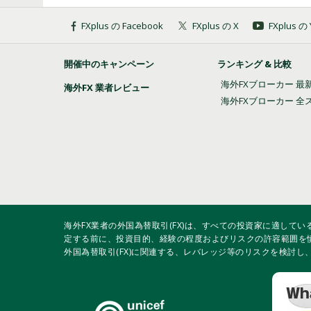
新規注文画面のデフォルト値を設定する方法
成行決済注文の仕方
チャートの縦軸目盛りと目盛り幅を設定する
操作履歴（ログ）を確認・取得する方法
エキスパートアドバイザ（EA）をインストー
ヒストリカルデータをインポートする方法
FXplus の Facebook
FXplus の X
FXplus 
表示言語を変更する方法
新規注文画面からの成行注文の仕方
チャートの自動スクロールを切り替える方法
証拠金情報を確認する方法
エキスパートアドバイザ（EA）をバックテス
ヒストリカルデータをエクスポートする方法
開催中のキャンペーン
ランキング & 比較
画面解像度を設定する方法
新規注文画面からの指値・逆指値注文とスト
チャートの表示項目を設定する方法
エキスパートアドバイザ（EA）を作成する方
ヒストリカルデータをダウンロードする方法
海外FXブローカー 最
海外FX 業者レビュー
海外FXブローカー 全
新規注文画面を表示する方法
チャートの配色を変更する方法
エキスパートアドバイザ（EA）を稼働する方
プログラム起動によるアラーム設定方法
板注文画面からの指値・逆指値注文の仕方
チャートを再表示する方法
オブジェクトの設定変更を行う方法
メール通知によるアラート設定方法
板注文画面から成行注文・決済の仕方
チャートを拡大・縮小する方法
オンバランスボリュームの表示・設定方法
通知音によるアラーム設定方法
板注文画面を表示・設定する方法
チャートを整列する方法
カスタムインディケータをインストールする
カスタム銘柄を作成する方法
海外FX業者の外国為替取引(FX)は、すべての投資家に適して
定する前に、投資目的、経験の程度およびリスクの許容範囲を
外国為替取引(FX)に関連する、レバレッジ等のリスクを検討
決済指値（T/P）・決済逆指値（S/L）を設
チャート画像を保存する方法
ギャンを表示・設定する方法
タスクマネージャーの表示方法
部分決済の仕方
チャート画像を印刷する方法
グローバル変数を設定する方法
二段階認証の設定を行う方法