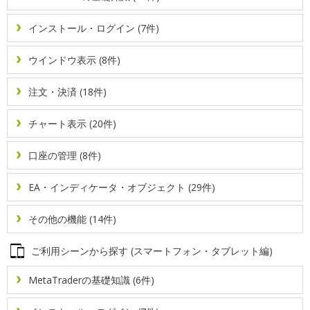
画面解像度を設定する方法
新規注文画面からの指値・逆指値注文とストップリミッ
チャートの表示項目を設定する方法
ト注文の仕方
エキスパートアドバイザ（EA）を作成する方法
ヒストリカルデータをダウンロードする方法
インストール・ログイン (7件)
新規注文画面を表示する方法
チャートの配色を変更する方法
エキスパートアドバイザ（EA）を稼働する方法
プログラム起動によるアラーム設定方法
ウインドウ表示 (8件)
板注文画面からの指値・逆指値注文の仕方
チャートを再表示する方法
オブジェクトの設定変更を行う方法
メール通知によるアラート設定方法
注文・決済 (18件)
板注文画面から成行注文・決済の仕方
チャートを拡大・縮小する方法
チャート表示 (20件)
オンバランスボリュームの表示・設定方法
通知音によるアラーム設定方法
口座の管理 (8件)
板注文画面を表示・設定する方法
チャートを整列する方法
カスタムインディケータをインストールする方法
カスタム銘柄を作成する方法
EA・インディケータ・オブジェクト (29件)
決済指値（T/P）・決済逆指値（S/L）を設定・変更する
チャート画像を保存する方法
ギャンを表示・設定する方法
タスクマネージャーの表示方法
方法
その他の機能 (14件)
チャート画像を印刷する方法
グローバル変数を設定する方法
部分決済の仕方
二段階認証の設定を行う方法
ご利用シーンから探す (スマートフォン・タブレット編)
定型チャートを保存・適用・削除する方法
複数ポジションの一括決済・予約注文の一括取消をする
トレンドラインを表示・設定する方法
経済指標カレンダーを表示・設定する方法
方法
MetaTraderの基礎知識 (6件)
定型チャートを読み込ませる方法
フィボナッチを表示・設定する方法