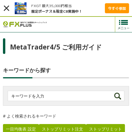
FXGT 最大35,000円相当
今すぐ参加
限定ボーナス＆現金CB実施中！
MetaTrader4/5 ご利用ガイド
M
キーワードから探す
# よく検索されるキーワード
一目均衡表 設定
ストップリミット注文
ストップリミット