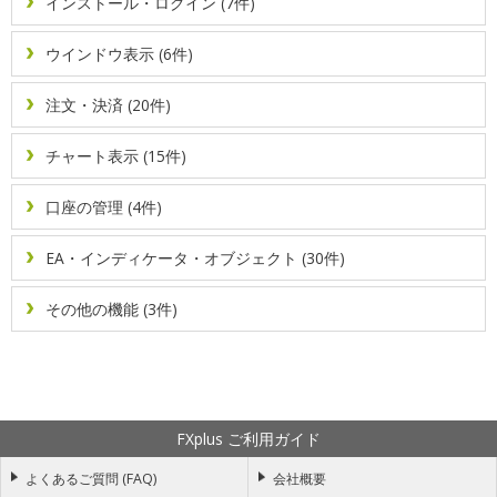
インストール・ログイン (7件)
新規チャートを開く方法
ボリンジャーバンドの表示・設定方法
ウインドウ表示 (6件)
高速ナビゲーションバーを使用する方法
メタエディターの表示言語を変更する方法
注文・決済 (20件)
チャート表示 (15件)
一目均衡表の表示・設定方法
口座の管理 (4件)
三角形・長方形・楕円形の図形の表示・設定方法
EA・インディケータ・オブジェクト (30件)
回帰チャネルを表示・設定する方法
その他の機能 (3件)
垂直線と水平線を表示する方法
平行チャネルを表示・設定する方法
FXplus ご利用ガイド
標準偏差チャネルを表示・設定する方法
よくあるご質問 (FAQ)
会社概要
相対力指数（RSI）の表示・設定方法