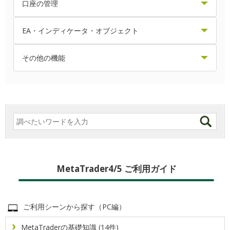
ポップアッププライスを表示・設定する方法
スリッページの許容値を設定する方法
クロスヘアを表示・利用する方法
口座の管理
バージョンを確認する方法
ログイン切り替え方法
気配値表示に表示されている銘柄を変更する方法
トレーリングストップ注文の仕方
ステップバイステップ機能の利用方法
エクスポージャーを確認する方法
EA・インディケータ・オブジェクト
パスワードの変更方法
ログイン方法
気配値表示の表示項目を変更する方法
ワンクリック成行注文の仕方
チャートが表示されない場合の対処方法
保有ポジション情報を確認する方法
EA・インディケータの設定を変更する方法
その他の機能
複数のMetaTrader4／MetaTrader5を同じPCにインス
フリーズする場合の対処方法
チャートのプロファイル（組表示）を保存・適用・削除
画面のレイアウトを変更する方法
ワンクリック指値・逆指値注文の仕方
取引履歴を確認する方法
EA・インディケータ設定ファイルの作成・読込方法
FXブローカーからのメッセージを確認する方法
トールする方法
する方法
取引条件を確認する方法
プライスボードを表示する方法
ワンクリック注文を有効にする方法
取引履歴レポートの見方
アンドリューピッチフォークを表示・設定する方法
MQL5アカウントと連携させる方法
チャートの右側に余白を設定する方法
接続サーバを切り替える方法
気配値表示で銘柄の詳細を表示する方法
両建てポジションを同時決済する方法
スマートフォンへのプッシュ通知によるアラート設定方
取引履歴レポートを保存・印刷する方法
インディケータを作成する方法
チャートの時間足を変更する方法
法
操作音を変更する方法
予約注文の変更・取消方法
エキスパートアドバイザ（EA）のバックテストレポート
取引数量と損益の表示単位を変更する方法
チャートの種類を変更する方法
ニュースを確認する方法
MetaTrader4/5 ご利用ガイド
を保存する方法
新規注文画面のデフォルト値を設定する方法
成行決済注文の仕方
操作履歴（ログ）を確認・取得する方法
チャートの縦軸目盛りと目盛り幅を設定する方法
エキスパートアドバイザ（EA）をインストールする方法
ヒストリカルデータをインポートする方法
ご利用シーンから探す（PC編）
表示言語を変更する方法
新規注文画面からの成行注文の仕方
証拠金情報を確認する方法
チャートの自動スクロールを切り替える方法
エキスパートアドバイザ（EA）をバックテストする方法
ヒストリカルデータをエクスポートする方法
MetaTraderの基礎知識 (14件)