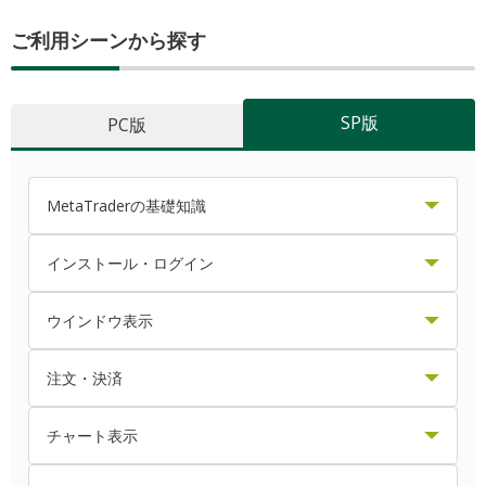
ご利用シーンから探す
SP版
PC版
MetaTraderの基礎知識
MT4/MT5からデモ口座を開設する方法
インストール・ログイン
MetaTraderのショートカットキー操作
MetaTraderをアンインストールする方法
ウインドウ表示
MetaTraderの初期画面と見方
ダウンロード・インストールする方法（Mac版）
EA・インディケータをコンパイルする方法
注文・決済
ツールバー内のボタンをカスタマイズする方法
ダウンロード・インストールする方法（Windows版）
ティックチャートを表示・設定する方法
IFO注文（イフダンオーシーオー注文）の仕方
チャート表示
ツールバー内の時間足をカスタマイズする方法
ログインできない場合の対処方法