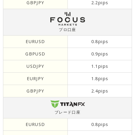
GBPJPY
2.2pips
プロ口座
EURUSD
0.8pips
GBPUSD
0.9pips
USDJPY
1.1pips
EURJPY
1.8pips
GBPJPY
2.4pips
ブレード口座
EURUSD
0.8pips