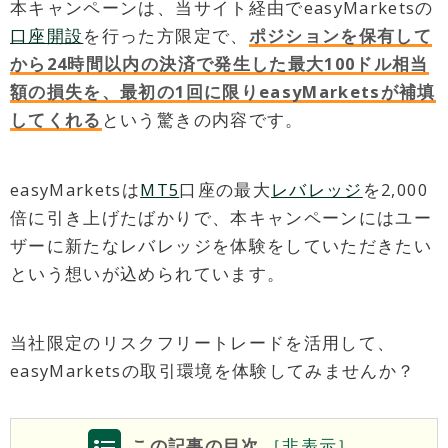
本キャンペーンは、当サイト経由でeasyMarketsの
口座開設
を行った方限定で、
ポジションを保有して
から24時間以内の決済で発生した最大100ドル相当
額の損失を、最初の1回に限りeasyMarketsが補填
してくれる
という驚きの内容です。
easyMarketsは
MT5
口座の最大
レバレッジ
を2,000
倍に引き上げたばかりで、本キャンペーンにはユー
ザーに新たなレバレッジを体験をしていただきたい
という想いが込められています。
当社限定のリスクフリートレードを活用して、
easyMarketsの取引環境を体験してみませんか？
この記事の目次
［
非
表示］