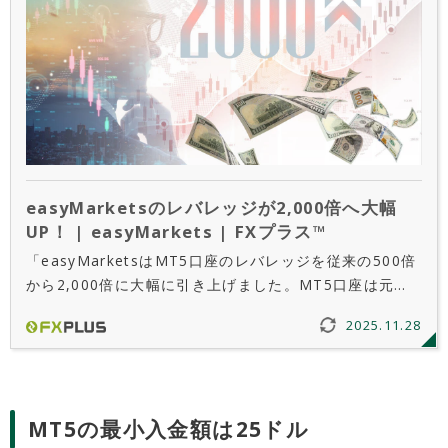
easyMarketsのレバレッジが2,000倍へ大幅
UP！ | easyMarkets | FXプラス™
「easyMarketsはMT5口座のレバレッジを従来の500倍
から2,000倍に大幅に引き上げました。MT5口座は元々
スプレッドの狭さで知られていたため、レバレッジの増
2025.11.28
加により一気に現代的なハイスペックな取引環境へとア
ップデートされました。
MT5の最小入金額は25ドル