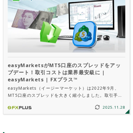
easyMarketsがMT5口座のスプレッドをアッ
プデート！取引コストは業界最安級に |
easyMarkets | FXプラス™
easyMarkets（イージーマーケット）は2022年9月、
MT5口座のスプレッドを大きく縮小しました。取引手数
料も含めた取引コストでは、海外FX業者の中で最安級に
2025.11.28
なっています。当記事では、スプレッドが具体的にどれ
くらい縮小されたのかを解説していきます。