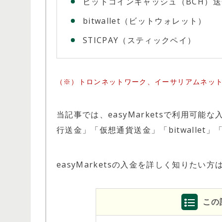
ビットコインキャッシュ（BCH）送
bitwallet（ビットウォレット）
STICPAY（スティックペイ）
トロンネットワーク、イーサリアムネッ
当記事では、easyMarketsで利用可
行送金」「仮想通貨送金」「bitwallet
easyMarketsの入金を詳しく知りたい
開催期間：常時開催
HFM ロイヤルティ・プログラム
この