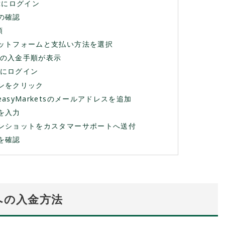
letにログイン
報の確認
順
プラットフォームと支払い方法を選択
PAYの入金手順が表示
AYにログイン
タンをクリック
easyMarketsのメールアドレスを追加
額を入力
リーンショットをカスタマーサポートへ送付
了を確認
座への入金方法