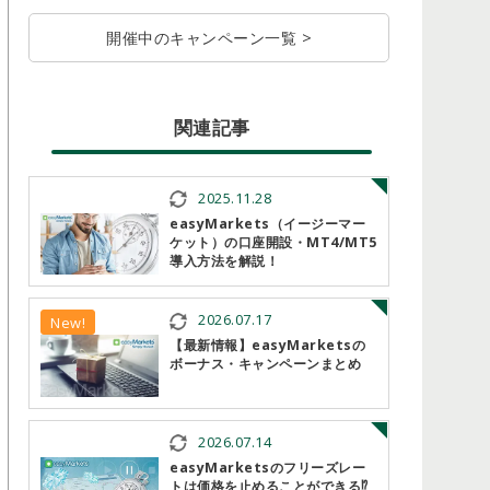
開催中のキャンペーン一覧 >
関連記事
2025.11.28
easyMarkets（イージーマー
ケット）の口座開設・MT4/MT5
導入方法を解説！
2026.07.17
New!
【最新情報】easyMarketsの
ボーナス・キャンペーンまとめ
2026.07.14
easyMarketsのフリーズレー
トは価格を止めることができる⁉︎