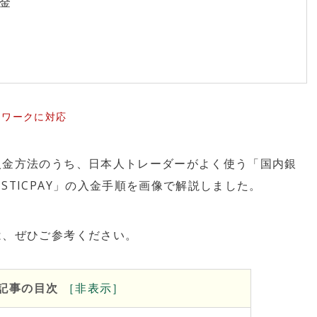
金
トワークに対応
能な入金方法のうち、日本人トレーダーがよく使う「国内銀
」「STICPAY」の入金手順を画像で解説しました。
方は、ぜひご参考ください。
開催期間：2026.8.7～2026.8.28
Vantage Trading 月次トレードコンテスト
「Vantage Cup SEASON#02」
記事の目次
［
非
表示］