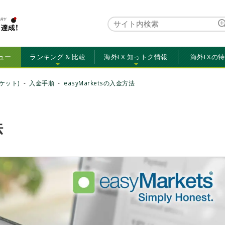
ュー
ランキング & 比較
海外FX 知っトク情報
海外FXの
ーケット)
入金手順
easyMarketsの入金方法
法