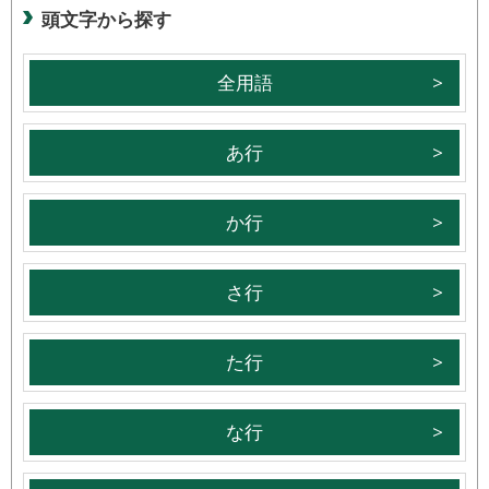
頭文字から探す
全用語
あ行
か行
さ行
た行
な行