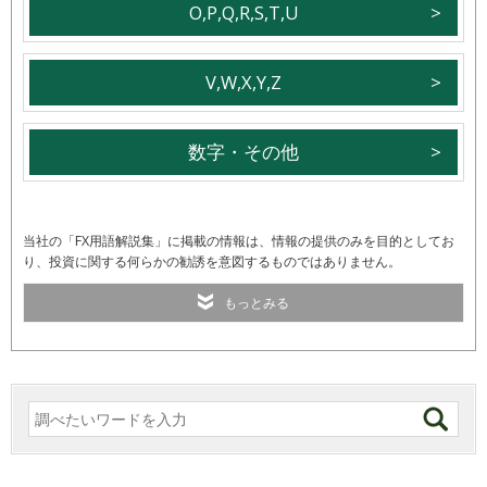
O,P,Q,R,S,T,U
V,W,X,Y,Z
数字・その他
当社の「FX用語解説集」に掲載の情報は、情報の提供のみを目的としてお
り、投資に関する何らかの勧誘を意図するものではありません。
もっとみる