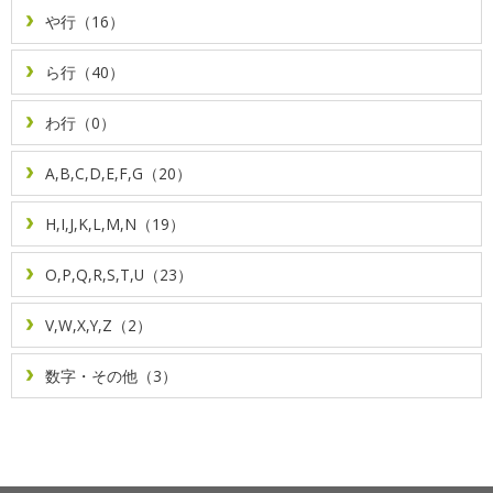
や行（16）
ら行（40）
わ行（0）
A,B,C,D,E,F,G（20）
H,I,J,K,L,M,N（19）
O,P,Q,R,S,T,U（23）
V,W,X,Y,Z（2）
数字・その他（3）