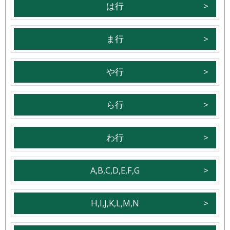
は行
ま行
や行
ら行
わ行
A,B,C,D,E,F,G
H,I,J,K,L,M,N