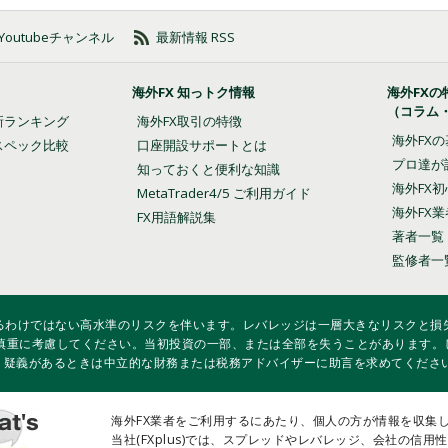
方法
ルする方法
の Youtubeチャンネル
最新情報 RSS
トする方法
海外FX 知っトク情報
海外FXの
（コラム
ップリミット注文の仕方
法
新ランキング
海外FX取引の特徴
海外FX
スペック比較
口座開設サポートとは
プロ達が
法
知っておくと便利な知識
海外FX
MetaTrader4/5 ご利用ガイド
海外FX
FX用語解説集
著者一覧
監修者一
方法
いるわけではない高水準のリスクを伴います。レバレッジは一層大きなリスクと損失
慎重に考慮してください。当初投資の一部、または全部を失うことがあります。
し、疑義があるときは中立的な財務または税務アドバイザーに助言を求めてくださ
定・変更する方法
海外FX業者をご利用するにあたり、個人の方が情報を収集
当社(FXplus)では、スプレッドやレバレッジ、会社の信