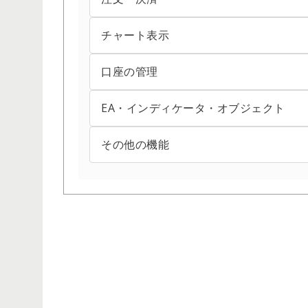
ツールバー内のボタンをカスタマイズする方
ダウンロード・インストールする方法（Windo
ティックチャートを表示・設定する方法
チャート表示
IFO注文（イフダンオーシーオー注文）の仕方
ツールバー内の時間足をカスタマイズする方
ログインできない場合の対処方法
ポップアッププライスを表示・設定する方法
スリッページの許容値を設定する方法
口座の管理
クロスヘアを表示・利用する方法
バージョンを確認する方法
ログイン切り替え方法
気配値表示に表示されている銘柄を変更する
トレーリングストップ注文の仕方
ステップバイステップ機能の利用方法
EA・インディケータ・オブジェクト
エクスポージャーを確認する方法
パスワードの変更方法
ログイン方法
気配値表示の表示項目を変更する方法
ワンクリック成行注文の仕方
チャートが表示されない場合の対処方法
保有ポジション情報を確認する方法
その他の機能
EA・インディケータの設定を変更する方法
フリーズする場合の対処方法
複数のMetaTrader4／MetaTrader5を
画面のレイアウトを変更する方法
ワンクリック指値・逆指値注文の仕方
チャートのプロファイル（組表示）を保存・
取引履歴を確認する方法
EA・インディケータ設定ファイルの作成・読
FXブローカーからのメッセージを確認する方
取引条件を確認する方法
プライスボードを表示する方法
ワンクリック注文を有効にする方法
チャートの右側に余白を設定する方法
取引履歴レポートの見方
アンドリューピッチフォークを表示・設定す
MQL5アカウントと連携させる方法
接続サーバを切り替える方法
気配値表示で銘柄の詳細を表示する方法
両建てポジションを同時決済する方法
チャートの時間足を変更する方法
取引履歴レポートを保存・印刷する方法
インディケータを作成する方法
スマートフォンへのプッシュ通知によるアラ
操作音を変更する方法
予約注文の変更・取消方法
チャートの種類を変更する方法
取引数量と損益の表示単位を変更する方法
エキスパートアドバイザ（EA）のバックテス
ニュースを確認する方法