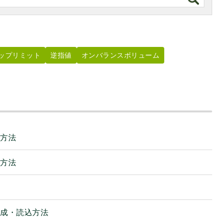
ップリミット
逆指値
オンバランスボリューム
る方法
る方法
作成・読込方法