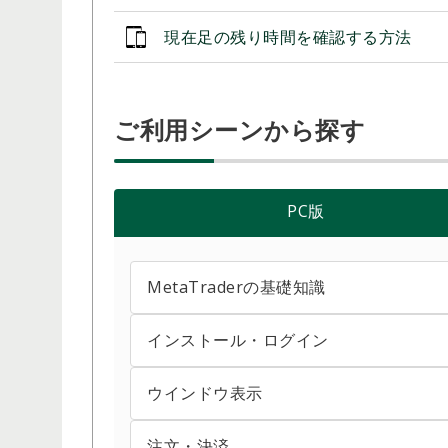
現在足の残り時間を確認する方法
ご利用シーンから探す
PC版
MetaTraderの基礎知識
インストール・ログイン
MT4/MT5からデモ口座を開設する方法
MetaTraderのショートカットキー操作
ウインドウ表示
MetaTraderをアンインストールする方法
MetaTraderの初期画面と見方
ダウンロード・インストールする方法（Mac
注文・決済
EA・インディケータをコンパイルする方法