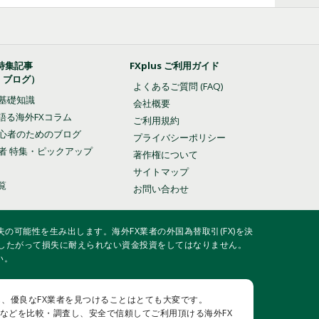
特集記事
FXplus ご利用ガイド
・ブログ）
よくあるご質問 (FAQ)
の基礎知識
会社概要
語る海外FXコラム
ご利用規約
初心者のためのブログ
プライバシーポリシー
業者 特集・ピックアップ
著作権について
サイトマップ
覧
お問い合わせ
の可能性を生み出します。海外FX業者の外国為替取引(FX)を決
したがって損失に耐えられない資金投資をしてはなりません。
い。
し、優良なFX業者を見つけることはとても大変です。
用性などを比較・調査し、安全で信頼してご利用頂ける海外FX