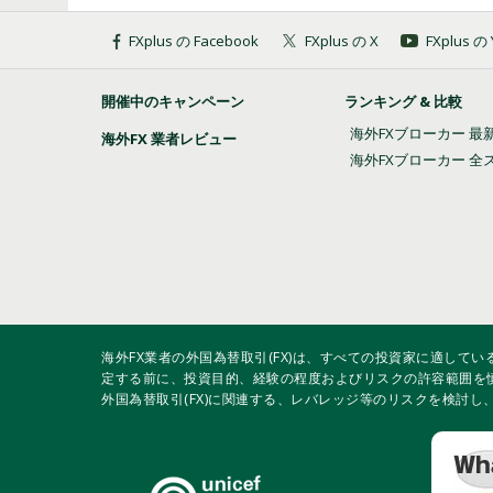
新規注文画面のデフォルト値を設定する方法
成行決済注文の仕方
チャートの縦軸目盛りと目盛り幅を設定する
操作履歴（ログ）を確認・取得する方法
エキスパートアドバイザ（EA）をインストー
ヒストリカルデータをインポートする方法
FXplus の Facebook
FXplus の X
FXplus 
表示言語を変更する方法
新規注文画面からの成行注文の仕方
チャートの自動スクロールを切り替える方法
証拠金情報を確認する方法
エキスパートアドバイザ（EA）をバックテス
ヒストリカルデータをエクスポートする方法
開催中のキャンペーン
ランキング & 比較
画面解像度を設定する方法
新規注文画面からの指値・逆指値注文とスト
チャートの表示項目を設定する方法
エキスパートアドバイザ（EA）を作成する方
ヒストリカルデータをダウンロードする方法
海外FXブローカー 最
海外FX 業者レビュー
海外FXブローカー 全
新規注文画面を表示する方法
チャートの配色を変更する方法
エキスパートアドバイザ（EA）を稼働する方
プログラム起動によるアラーム設定方法
板注文画面からの指値・逆指値注文の仕方
チャートを再表示する方法
オブジェクトの設定変更を行う方法
メール通知によるアラート設定方法
板注文画面から成行注文・決済の仕方
チャートを拡大・縮小する方法
オンバランスボリュームの表示・設定方法
通知音によるアラーム設定方法
板注文画面を表示・設定する方法
チャートを整列する方法
カスタムインディケータをインストールする
カスタム銘柄を作成する方法
海外FX業者の外国為替取引(FX)は、すべての投資家に適して
定する前に、投資目的、経験の程度およびリスクの許容範囲を
外国為替取引(FX)に関連する、レバレッジ等のリスクを検討
決済指値（T/P）・決済逆指値（S/L）を設
チャート画像を保存する方法
ギャンを表示・設定する方法
タスクマネージャーの表示方法
部分決済の仕方
チャート画像を印刷する方法
グローバル変数を設定する方法
二段階認証の設定を行う方法