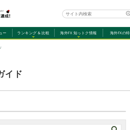
ュー
ランキング & 比較
海外FX 知っトク情報
海外FXの
ド
用ガイド