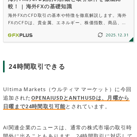
較！ | 海外FXの基礎知識
海外FXのCFD取引の基本や特徴を徹底解説します。海外
FXのCFDは、貴金属、エネルギー、株価指数、商品、仮
想通貨といった多様な銘柄を取り扱っており、高レバレ
2025.12.31
ッジでハイリターンを狙えるのが魅力です。また、スプ
レッドが狭く、レバレッジ条件に優れた海外FX業者もご
紹介します。
24時間取引できる
Ultima Markets（ウルティマ マーケット）に今回
追加された
OPENAIUSDとANTHUSDは、月曜から
日曜まで24時間取引可能
とされています。
AI関連企業のニュースは、通常の株式市場の取引時
間外に出ることもあります。24時間取引に対応して