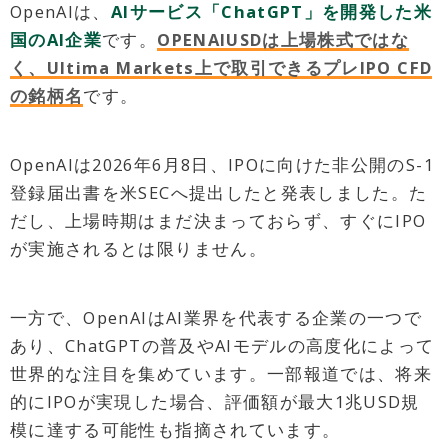
OpenAIは、
AIサービス「ChatGPT」を開発した米
国のAI企業
です。
OPENAIUSDは上場株式ではな
く、Ultima Markets上で取引できるプレIPO CFD
の銘柄名
です。
OpenAIは2026年6月8日、IPOに向けた非公開のS-1
登録届出書を米SECへ提出したと発表しました。た
だし、上場時期はまだ決まっておらず、すぐにIPO
が実施されるとは限りません。
一方で、OpenAIはAI業界を代表する企業の一つで
あり、ChatGPTの普及やAIモデルの高度化によって
世界的な注目を集めています。一部報道では、将来
的にIPOが実現した場合、評価額が最大1兆USD規
模に達する可能性も指摘されています。