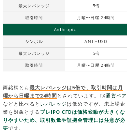
最大レバレッジ
5倍
取引時間
月曜〜日曜 24時間
Anthropic
シンボル
ANTHUSD
最大レバレッジ
5倍
取引時間
月曜〜日曜 24時間
両銘柄とも
最大レバレッジは5倍で、取引時間は月
曜から日曜まで24時間
とされています。FX
通貨ペア
などと比べると
レバレッジ
は低めですが、未上場企
業を対象とする
プレIPO CFDは価格変動が大きくな
りやすいため、取引数量や証拠金管理には注意が必
要
です。