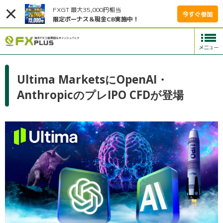
FXGT 最大35,000円相当
今すぐ参加
限定ボーナス＆現金CB実施中！
Ultima MarketsにOpenAI・
AnthropicのプレIPO CFDが登場