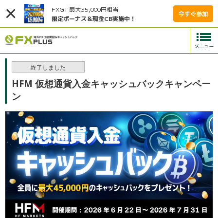
FXGT 最大35,000円相当
今すぐ参加
限定ボーナス＆現金CB実施中！
終了しました
HFM 仮想通貨入金キャッシュバックキャンペー
ン