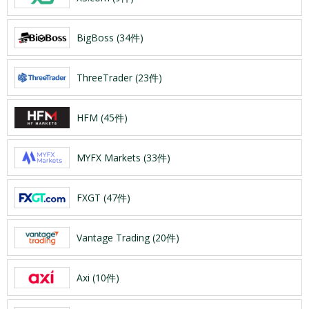
BigBoss (34件)
ThreeTrader (23件)
HFM (45件)
MYFX Markets (33件)
FXGT (47件)
Vantage Trading (20件)
Axi (10件)