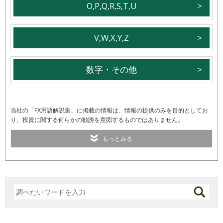
O,P,Q,R,S,T,U
V,W,X,Y,Z
数字・その他
当社の「FX用語解説集」に掲載の情報は、情報の提供のみを目的としてお
り、投資に関する何らかの勧誘を意図するものではありません。
もっとみる