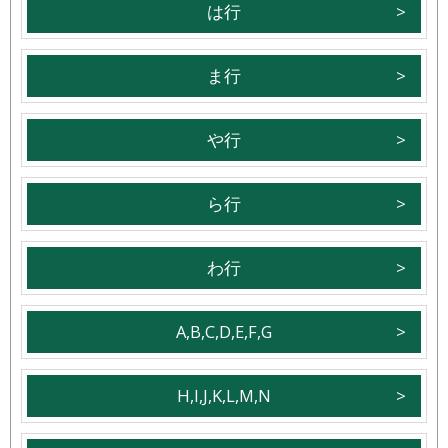
は行
ま行
や行
ら行
わ行
A,B,C,D,E,F,G
H,I,J,K,L,M,N