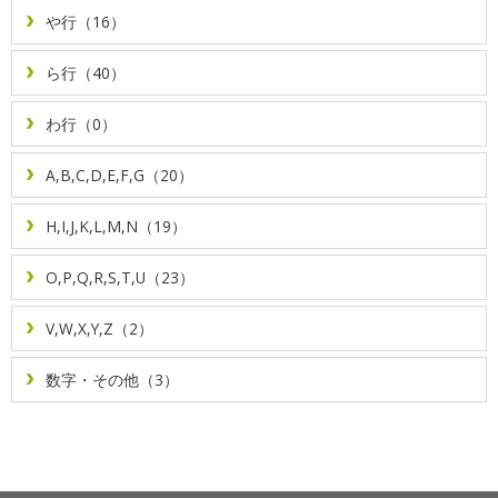
や行（16）
ら行（40）
わ行（0）
A,B,C,D,E,F,G（20）
H,I,J,K,L,M,N（19）
O,P,Q,R,S,T,U（23）
V,W,X,Y,Z（2）
数字・その他（3）