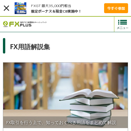
FXGT 最大35,000円相当
今すぐ参加
限定ボーナス＆現金CB実施中！
FX用語解説集
FX取引を行う上で、知っておくべき用語をまとめて解説