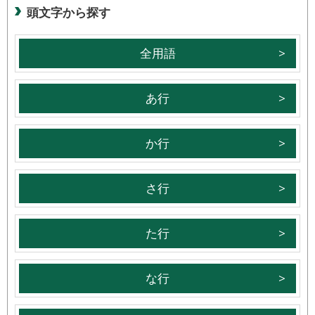
頭文字から探す
全用語
あ行
か行
さ行
た行
な行