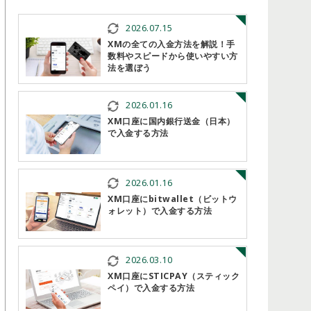
2026.07.15
XMの全ての入金方法を解説！手
数料やスピードから使いやすい方
法を選ぼう
2026.01.16
XM口座に国内銀行送金（日本）
で入金する方法
2026.01.16
XM口座にbitwallet（ビットウ
ォレット）で入金する方法
2026.03.10
XM口座にSTICPAY（スティック
ペイ）で入金する方法