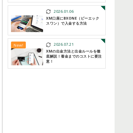
2026.01.06
XM口座にBXONE（ビーエック
スワン）で入金する方法
2026.07.21
New!
XMの出金方法と出金ルールを徹
底解説！着金までのコストに要注
意！