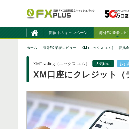
開催中のキャンペーン
海外FX 業者レビ
ホーム
海外FX 業者レビュー
XM (エックス エム)
証拠
XMTrading（エックス エム）
人気No.1
おす
XM口座にクレジット（