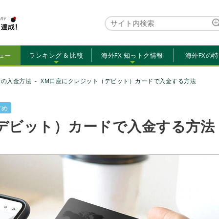
ュー
ランキング & 比較
海外FX 知っトク情報
海外FXの
金の入金方法
XM口座にクレジット（デビット）カードで入金する方法
すめ
デビット）カードで入金する方法