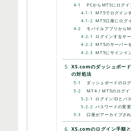
PCからMT5にログ
MT5でログイン
開催期間：常時開催
MT5口座にログ
HFM ロイヤルティ・プログラム
モバイルアプリからM
ログインするサ
MT5のサーバー
MT5にサインイ
XS.comのダッシュボー
の対処法
ダッシュボードのロ
MT4 / MT5のロ
ログインIDとパ
パスワードの変
口座がアーカイブさ
XS.comのログイン手