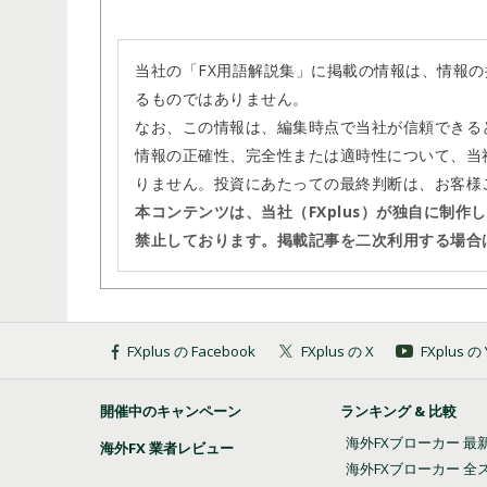
当社の「FX用語解説集」に掲載の情報は、情報
るものではありません。
なお、この情報は、編集時点で当社が信頼できる
情報の正確性、完全性または適時性について、当
りません。投資にあたっての最終判断は、お客様
本コンテンツは、当社（FXplus）が独自に制
禁止しております。掲載記事を二次利用する場合
FXplus の Facebook
FXplus の X
FXplus 
開催中のキャンペーン
ランキング & 比較
海外FXブローカー 最
海外FX 業者レビュー
海外FXブローカー 全