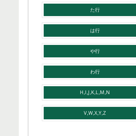
た行
は行
や行
わ行
H,I,J,K,L,M,N
V,W,X,Y,Z