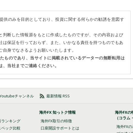
の提供のみを目的としており、投資に関する何らかの勧誘を意図す
と判断した情報源をもとに作成したものですが、その内容および
社は保証を行っておらず、また、いかなる責任を持つものでもあ
ご自身でなさるようお願いいたします。
作したものであり、当サイトに掲載されているデーターの無断転用は
は、当社までご連絡ください。
の Youtubeチャンネル
最新情報 RSS
海外FX 知っトク情報
海外FXの
（コラム
新ランキング
海外FX取引の特徴
海外FX
スペック比較
口座開設サポートとは