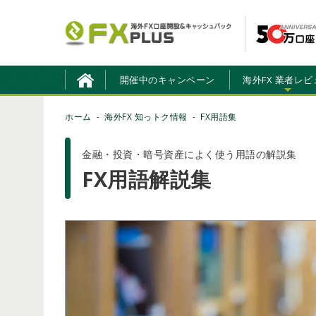
開催中のキャンペーン
海外FX 業者レビ
ホーム
海外FX 知っトク情報
FX用語集
金融・投資・暗号資産によく使う用語の解説集
FX用語解説集