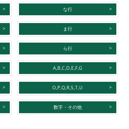
な行
ま行
ら行
A,B,C,D,E,F,G
O,P,Q,R,S,T,U
数字・その他