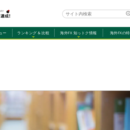
ュー
ランキング & 比較
海外FX 知っトク情報
海外FXの