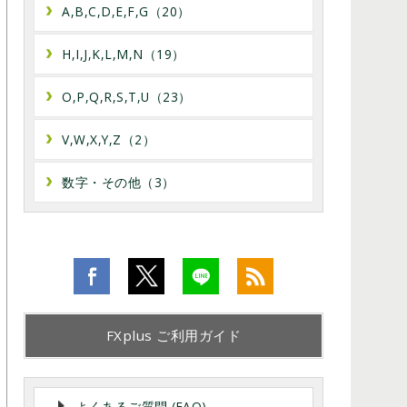
A,B,C,D,E,F,G（20）
H,I,J,K,L,M,N（19）
O,P,Q,R,S,T,U（23）
V,W,X,Y,Z（2）
数字・その他（3）
FXplus ご利用ガイド
よくあるご質問 (FAQ)