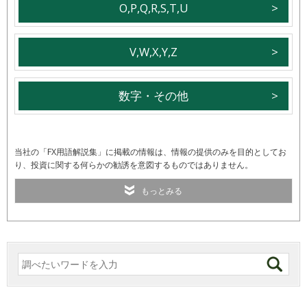
O,P,Q,R,S,T,U
V,W,X,Y,Z
数字・その他
当社の「FX用語解説集」に掲載の情報は、情報の提供のみを目的としてお
り、投資に関する何らかの勧誘を意図するものではありません。
もっとみる