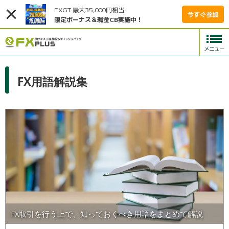
FXGT 最大35,000円相当
今すぐ参加
限定ボーナス＆現金CB実施中！
FX用語解説集
FX取引を行う上で、知っておくべき用語をまとめて解説