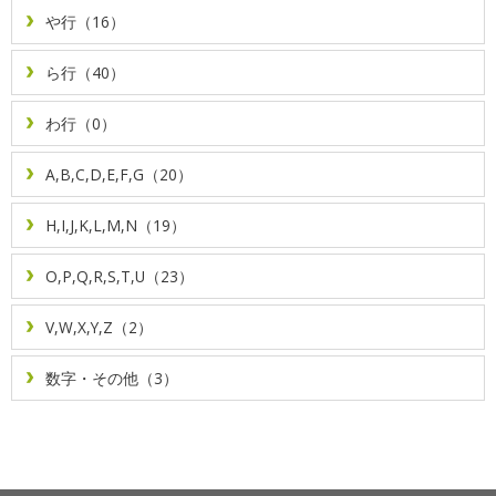
や行（16）
ら行（40）
わ行（0）
A,B,C,D,E,F,G（20）
H,I,J,K,L,M,N（19）
O,P,Q,R,S,T,U（23）
V,W,X,Y,Z（2）
数字・その他（3）