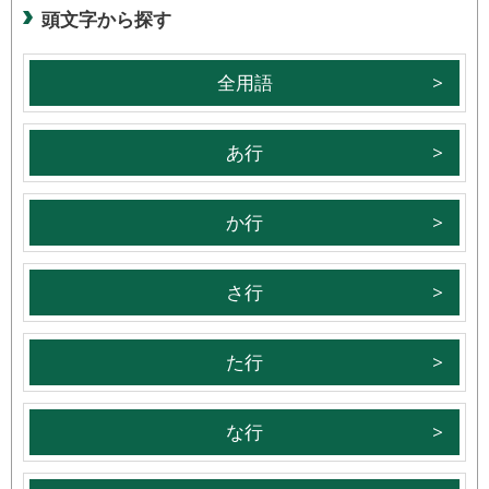
頭文字から探す
全用語
あ行
か行
さ行
た行
な行