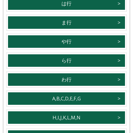
は行
ま行
や行
ら行
わ行
A,B,C,D,E,F,G
H,I,J,K,L,M,N