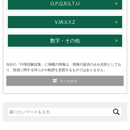
O,P,Q,R,S,T,U
V,W,X,Y,Z
数字・その他
当社の「FX用語解説集」に掲載の情報は、情報の提供のみを目的としてお
り、投資に関する何らかの勧誘を意図するものではありません。
もっとみる