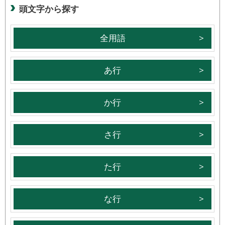
頭文字から探す
全用語
あ行
か行
さ行
た行
な行