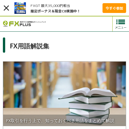
FXGT 最大35,000円相当
今すぐ参加
限定ボーナス＆現金CB実施中！
FX用語解説集
FX取引を行う上で、知っておくべき用語をまとめて解説