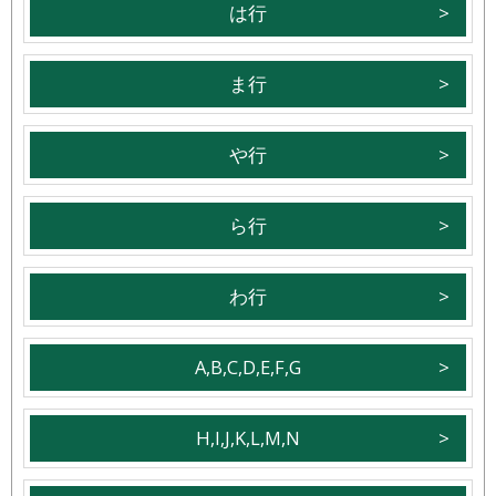
は行
ま行
や行
ら行
わ行
A,B,C,D,E,F,G
H,I,J,K,L,M,N