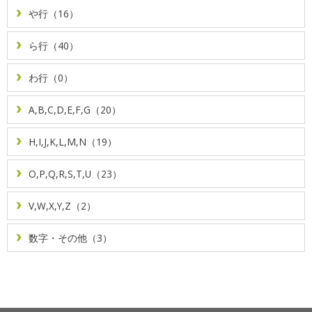
や行（16）
ら行（40）
わ行（0）
A,B,C,D,E,F,G（20）
H,I,J,K,L,M,N（19）
O,P,Q,R,S,T,U（23）
V,W,X,Y,Z（2）
数字・その他（3）