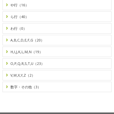
や行（16）
ら行（40）
わ行（0）
A,B,C,D,E,F,G（20）
H,I,J,K,L,M,N（19）
O,P,Q,R,S,T,U（23）
V,W,X,Y,Z（2）
数字・その他（3）