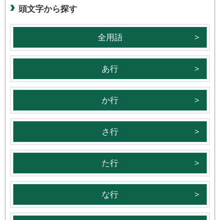
頭文字から探す
全用語
あ行
か行
さ行
た行
な行