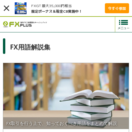
FXGT 最大35,000円相当
今すぐ参加
限定ボーナス＆現金CB実施中！
FX用語解説集
FX取引を行う上で、知っておくべき用語をまとめて解説