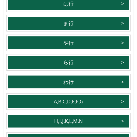
は行
ま行
や行
ら行
わ行
A,B,C,D,E,F,G
H,I,J,K,L,M,N