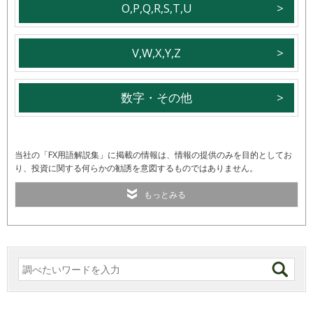
O,P,Q,R,S,T,U
V,W,X,Y,Z
数字・その他
当社の「FX用語解説集」に掲載の情報は、情報の提供のみを目的としてお
り、投資に関する何らかの勧誘を意図するものではありません。
もっとみる