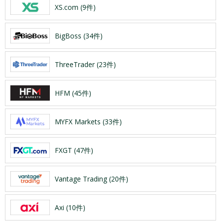
XS.com (9件)
BigBoss (34件)
ThreeTrader (23件)
HFM (45件)
MYFX Markets (33件)
FXGT (47件)
Vantage Trading (20件)
Axi (10件)