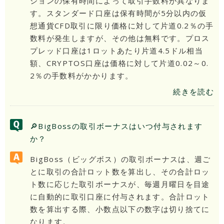
ションの保有時間によって取引手数料が異なりま
す。スタンダード口座は保有時間が5分以内の仮
想通貨CFD取引に限り価格に対して片道0.2％の手
数料が発生しますが、その他は無料です。プロス
プレッド口座は1ロットあたり片道4.5ドル相当
額、CRYPTOS口座は価格に対して片道0.02～0.
2％の手数料がかかります。
続きを読む
🔎BigBossの取引ボーナスはいつ付与されます
か？
BigBoss（ビッグボス）の取引ボーナスは、週ご
とに取引の合計ロット数を算出し、その合計ロッ
ト数に応じた取引ボーナスが、毎週月曜日を目途
に自動的に取引口座に付与されます。合計ロット
数を算出する際、小数点以下の数字は切り捨てに
なります。