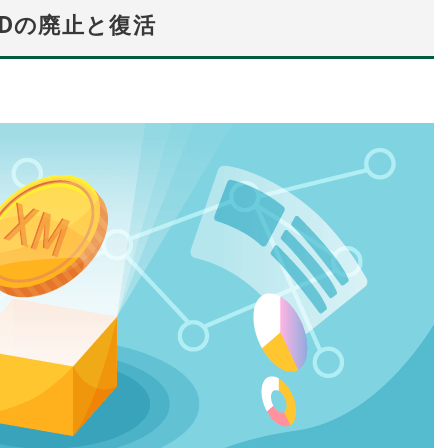
CFDの廃止と復活
開催期間：2026.8.7～2026.8.28
Vantage Trading 月次トレードコンテスト
「Vantage Cup SEASON#02」