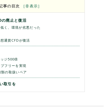
記事の目次
［
非
表示］
CFDの廃止と復活
が低く、環境が劣悪だった
想通貨CFDが復活
ッジ500倍
ップフリーを実現
種類の取扱いペア
広い取引を