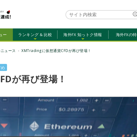
ュー
ランキング & 比較
海外FX 知っトク情報
海外FXの
のニュース
XMTradingに仮想通貨CFDが再び登場！
すめ
貨CFDが再び登場！