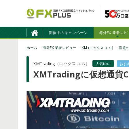
開催中のキャンペーン
海外FX 業者レビ
ホーム
海外FX 業者レビュー
XM (エックス エム)
話題
XMTrading（エックス エム）
人気No.1
おす
XMTradingに仮想通