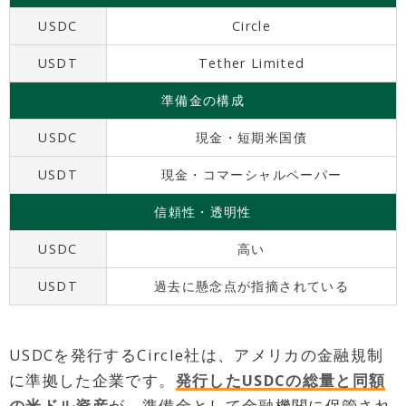
USDC
Circle
USDT
Tether Limited
準備金の構成
USDC
現金・短期米国債
USDT
現金・コマーシャルペーパー
信頼性・透明性
USDC
高い
USDT
過去に懸念点が指摘されている
USDCを発行するCircle社は、アメリカの金融規制
に準拠した企業です。
発行したUSDCの総量と同額
の米ドル資産
が、準備金として金融機関に保管され