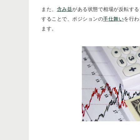
また、
含み益
がある状態で相場が反転する
することで、ポジションの
手仕舞い
を行わ
ます。