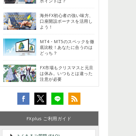
ポイントは？
海外FX初心者の強い味方、
口座開設ボーナスを活用し
よう！
MT4・MT5のスペックを徹
底比較！あなたに合うのは
どっち？
FX市場もクリスマスと元旦
は休み。いつもとは違った
注意が必要
FXplus ご利用ガイド
よくあるご質問 (FAQ)