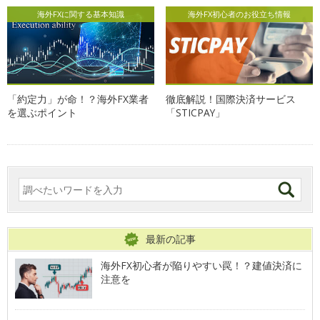
海外FXに関する基本知識
海外FX初心者のお役立ち情報
「約定力」が命！？海外FX業者
徹底解説！国際決済サービス
を選ぶポイント
「STICPAY」
最新の記事
海外FX初心者が陥りやすい罠！？建値決済に
注意を