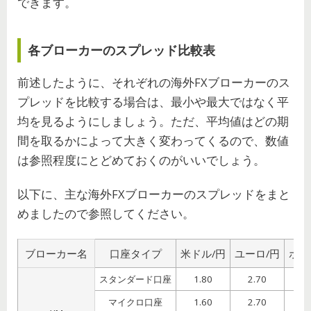
できます。
各ブローカーのスプレッド比較表
前述したように、それぞれの海外FXブローカーのス
プレッドを比較する場合は、最小や最大ではなく平
均を見るようにしましょう。ただ、平均値はどの期
間を取るかによって大きく変わってくるので、数値
は参照程度にとどめておくのがいいでしょう。
以下に、主な海外FXブローカーのスプレッドをまと
めましたので参照してください。
ブローカー名
口座タイプ
米ドル/円
ユーロ/円
ポン
スタンダード口座
1.80
2.70
4
マイクロ口座
1.60
2.70
4