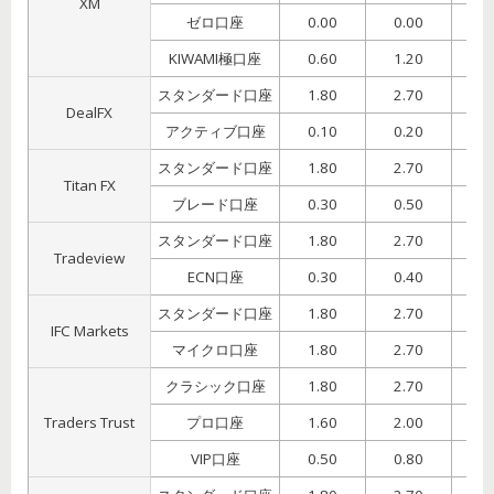
XM
ゼロ口座
0.00
0.00
0
KIWAMI極口座
0.60
1.20
1
スタンダード口座
1.80
2.70
4
DealFX
アクティブ口座
0.10
0.20
1
スタンダード口座
1.80
2.70
4
Titan FX
ブレード口座
0.30
0.50
1
スタンダード口座
1.80
2.70
4
Tradeview
ECN口座
0.30
0.40
1
スタンダード口座
1.80
2.70
4
IFC Markets
マイクロ口座
1.80
2.70
4
クラシック口座
1.80
2.70
4
Traders Trust
プロ口座
1.60
2.00
3
VIP口座
0.50
0.80
1