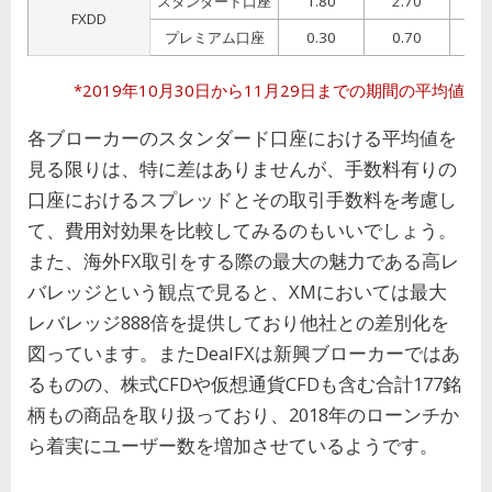
スタンダード口座
1.80
2.70
4
FXDD
プレミアム口座
0.30
0.70
1
*2019年10月30日から11月29日までの期間の平均値
各ブローカーのスタンダード口座における平均値を
見る限りは、特に差はありませんが、手数料有りの
口座におけるスプレッドとその取引手数料を考慮し
て、費用対効果を比較してみるのもいいでしょう。
また、海外FX取引をする際の最大の魅力である高レ
バレッジという観点で見ると、XMにおいては最大
レバレッジ888倍を提供しており他社との差別化を
図っています。またDealFXは新興ブローカーではあ
るものの、株式CFDや仮想通貨CFDも含む合計177銘
柄もの商品を取り扱っており、2018年のローンチか
ら着実にユーザー数を増加させているようです。