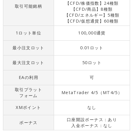
【CFD/株価指数】24種類
取引可能銘柄
【CFD/商品】8種類
【CFD/エネルギー】5種類
【CFD/仮想通貨】60種類
1ロット単位
100,000通貨
最小注文ロット
0.01ロット
最大注文ロット
50ロット
EAの利用
可
取引プラット
MetaTrader 4/5（MT4/5）
フォーム
XMポイント
なし
口座開設ボーナス：あり
ボーナス
入金ボーナス：なし