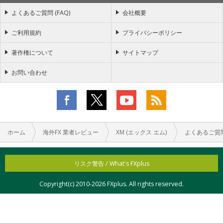
よくあるご質問 (FAQ)
会社概要
ご利用規約
プライバシーポリシー
著作権について
サイトマップ
お問い合わせ
ホーム
海外FX 業者レビュー
XM (エックス エム)
よくあるご質
リスク警告 / What's FXplus
Copyright(c) 2010-
2026 FXplus. All rights reserved.