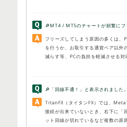
🔎MT4 / MT5のチャートが頻繁
フリーズしてしまう原因の多くは、
を行うか、お取引する通貨ペア以外
減らす等、PCの負担を軽減させる対
開催期間：常時開催
HFM ロイヤルティ・プログラム
🔎「回線不通！」と表示されました
TitanFX（タイタンFX）では、MetaT
接続が出来ていないとき、右下に「
ット回線が切れているなど複数の原