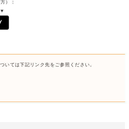
用の方）：
ら▼
方については下記リンク先をご参照ください。