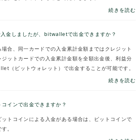
続きを読む
で入金しましたが、bitwalletで出金できますか？
る場合、同一カードでの入金累計金額まではクレジット
レジットカードでの入金累計金額を全額出金後、利益分
allet（ビットウォレット）で出金することが可能です。
続きを読む
開催期間：2026.8.7～2026.8.28
Vantage Trading 月次トレードコンテスト
トコインで出金できますか？
「Vantage Cup SEASON#02」
ビットコインによる入金がある場合は、ビットコインで
です。