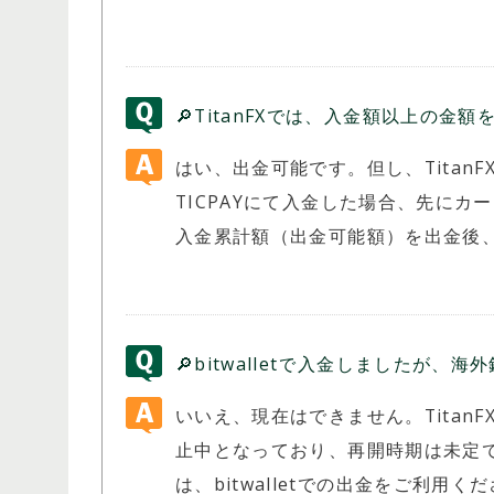
🔎TitanFXでは、入金額以上の金額
はい、出金可能です。但し、Titan
TICPAYにて入金した場合、先にカ
入金累計額（出金可能額）を出金後、bi
🔎bitwalletで入金しましたが
いいえ、現在はできません。Titan
止中となっており、再開時期は未定です
は、bitwalletでの出金をご利用く