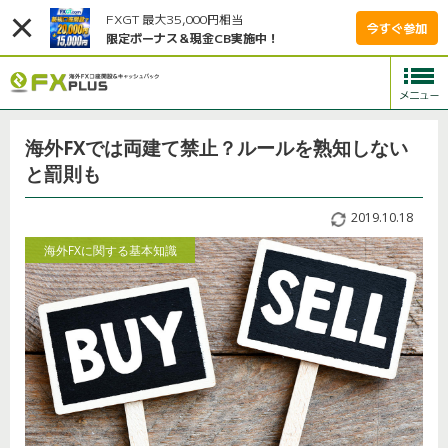
FXGT 最大35,000円相当
今すぐ参加
限定ボーナス＆現金CB実施中！
海外FXでは両建て禁止？ルールを熟知しない
と罰則も
2019.10.18
海外FXに関する基本知識