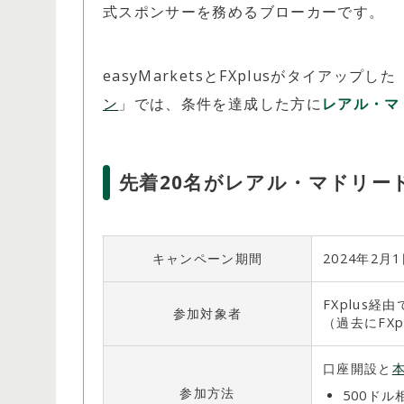
式スポンサーを務めるブローカーです。
easyMarketsとFXplusがタイアップした
ン
」では、条件を達成した方に
レアル・マ
先着20名がレアル・マドリー
キャンペーン期間
2024年2月
FXplus
参加対象者
（過去にFX
口座開設と
参加方法
500ドル