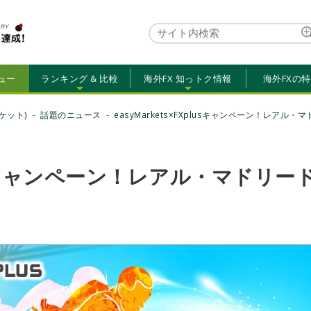
ュー
ランキング & 比較
海外FX 知っトク情報
海外FXの
ーケット)
話題のニュース
easyMarkets×FXplusキャンペーン！レアル
plusキャンペーン！レアル・マドリー