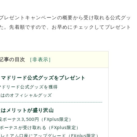
プレゼントキャンペーンの概要から受け取れる公式グッ
た。先着順ですので、お早めにチェックしてプレゼント
記事の目次
［
非
表示］
アル・マドリード公式グッズをプレゼント
マドリード公式グッズを獲得
ではのオフィシャルグッズ
座開設はメリットが盛り沢山
開催期間：2026.8.5～2026.8.19
開設ボーナス3,500円（FXplus限定）
HFM 100％入金ボーナス
金ボーナスが受け取れる（FXplus限定）
レミアム口座にアップグレード（FXplus限定）