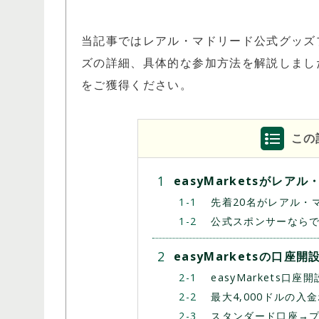
当記事ではレアル・マドリード公式グッズ
ズの詳細、具体的な参加方法を解説しまし
をご獲得ください。
この
easyMarketsがレ
先着20名がレアル・
公式スポンサーなら
easyMarketsの口
開催期間：常時開催
easyMarkets口座
HFM ロイヤルティ・プログラム
最大4,000ドルの入
スタンダード口座→プ