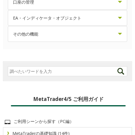
ポップアッププライスを表示・設定する方法
スリッページの許容値を設定する方法
クロスヘアを表示・利用する方法
口座の管理
バージョンを確認する方法
ログイン切り替え方法
気配値表示に表示されている銘柄を変更する方法
トレーリングストップ注文の仕方
ステップバイステップ機能の利用方法
エクスポージャーを確認する方法
EA・インディケータ・オブジェクト
パスワードの変更方法
ログイン方法
気配値表示の表示項目を変更する方法
ワンクリック成行注文の仕方
チャートが表示されない場合の対処方法
保有ポジション情報を確認する方法
EA・インディケータの設定を変更する方法
その他の機能
複数のMetaTrader4／MetaTrader5を同じPCにインス
フリーズする場合の対処方法
チャートのプロファイル（組表示）を保存・適用・削除
画面のレイアウトを変更する方法
ワンクリック指値・逆指値注文の仕方
取引履歴を確認する方法
EA・インディケータ設定ファイルの作成・読込方法
FXブローカーからのメッセージを確認する方法
トールする方法
する方法
取引条件を確認する方法
プライスボードを表示する方法
ワンクリック注文を有効にする方法
取引履歴レポートの見方
アンドリューピッチフォークを表示・設定する方法
MQL5アカウントと連携させる方法
チャートの右側に余白を設定する方法
接続サーバを切り替える方法
気配値表示で銘柄の詳細を表示する方法
両建てポジションを同時決済する方法
スマートフォンへのプッシュ通知によるアラート設定方
取引履歴レポートを保存・印刷する方法
インディケータを作成する方法
チャートの時間足を変更する方法
法
操作音を変更する方法
予約注文の変更・取消方法
エキスパートアドバイザ（EA）のバックテストレポート
取引数量と損益の表示単位を変更する方法
チャートの種類を変更する方法
ニュースを確認する方法
MetaTrader4/5 ご利用ガイド
を保存する方法
新規注文画面のデフォルト値を設定する方法
成行決済注文の仕方
操作履歴（ログ）を確認・取得する方法
チャートの縦軸目盛りと目盛り幅を設定する方法
エキスパートアドバイザ（EA）をインストールする方法
ヒストリカルデータをインポートする方法
ご利用シーンから探す（PC編）
表示言語を変更する方法
新規注文画面からの成行注文の仕方
証拠金情報を確認する方法
チャートの自動スクロールを切り替える方法
エキスパートアドバイザ（EA）をバックテストする方法
ヒストリカルデータをエクスポートする方法
MetaTraderの基礎知識 (14件)