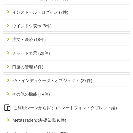
画面解像度を設定する方法
新規注文画面からの指値・逆指値注文とストップリミッ
チャートの表示項目を設定する方法
ト注文の仕方
エキスパートアドバイザ（EA）を作成する方法
ヒストリカルデータをダウンロードする方法
インストール・ログイン (7件)
新規注文画面を表示する方法
チャートの配色を変更する方法
エキスパートアドバイザ（EA）を稼働する方法
プログラム起動によるアラーム設定方法
ウインドウ表示 (8件)
板注文画面からの指値・逆指値注文の仕方
チャートを再表示する方法
オブジェクトの設定変更を行う方法
メール通知によるアラート設定方法
注文・決済 (18件)
板注文画面から成行注文・決済の仕方
チャートを拡大・縮小する方法
チャート表示 (20件)
オンバランスボリュームの表示・設定方法
通知音によるアラーム設定方法
口座の管理 (8件)
板注文画面を表示・設定する方法
チャートを整列する方法
カスタムインディケータをインストールする方法
カスタム銘柄を作成する方法
EA・インディケータ・オブジェクト (29件)
決済指値（T/P）・決済逆指値（S/L）を設定・変更する
チャート画像を保存する方法
ギャンを表示・設定する方法
タスクマネージャーの表示方法
方法
その他の機能 (14件)
チャート画像を印刷する方法
グローバル変数を設定する方法
部分決済の仕方
二段階認証の設定を行う方法
ご利用シーンから探す (スマートフォン・タブレット編)
定型チャートを保存・適用・削除する方法
複数ポジションの一括決済・予約注文の一括取消をする
トレンドラインを表示・設定する方法
経済指標カレンダーを表示・設定する方法
方法
MetaTraderの基礎知識 (6件)
定型チャートを読み込ませる方法
フィボナッチを表示・設定する方法