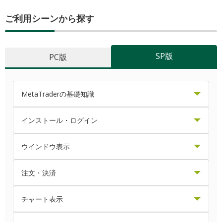
ご利用シーンから探す
SP版
PC版
MetaTraderの基礎知識
MT4/MT5からデモ口座を開設する方法
インストール・ログイン
MetaTraderのショートカットキー操作
MetaTraderをアンインストールする方法
ウインドウ表示
MetaTraderの初期画面と見方
ダウンロード・インストールする方法（Mac版）
EA・インディケータをコンパイルする方法
注文・決済
ツールバー内のボタンをカスタマイズする方法
ダウンロード・インストールする方法（Windows版）
ティックチャートを表示・設定する方法
IFO注文（イフダンオーシーオー注文）の仕方
チャート表示
ツールバー内の時間足をカスタマイズする方法
ログインできない場合の対処方法